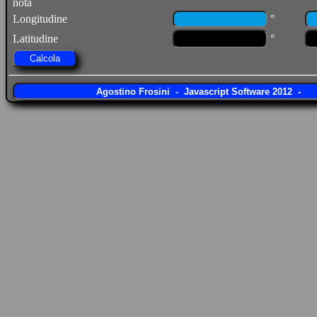
nota
°
Longitudine
°
Latitudine