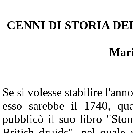
CENNI DI STORIA 
Mar
Se si volesse stabilire l'ann
esso sarebbe il 1740, qua
pubblicò il suo libro "Sto
British druids", nel quale 