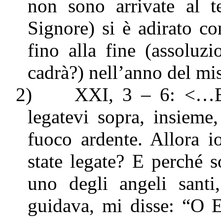
non sono arrivate al te
Signore) si è adirato co
fino alla fine (assoluz
cadrà?) nell’anno del m
2)
XXI, 3 – 6: <…E c
legatevi sopra, insiem
fuoco ardente. Allora i
state legate? E perché s
uno degli angeli sant
guidava, mi disse: “O E