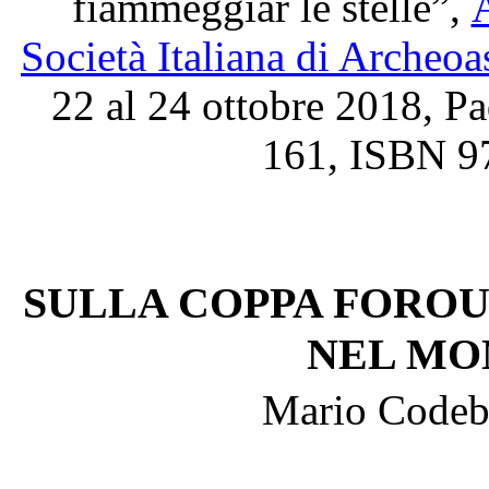
fiammeggiar le stelle”,
A
Socie
tà Italiana di Archeo
22 al 24 ottobre 2018,
Pa
161,
ISBN 9
SULLA COPPA FOROUG
NEL MO
Mario Codebò