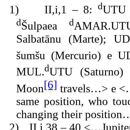
d
1)
II,i,1 – 8:
UTU
d
d
Š
ulpaea
AMAR.UTU 
Salbatānu (Marte); U
šumšu (Mercurio) e 
d
MUL.
UTU (Saturno) 
[6]
Moon
travels…> e <…
same position, who touc
changing their position
2)
II,i,38 – 40 <…Jupite