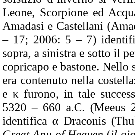
Leone, Scorpione ed Acquar
Amadasi e Castellani (Amad
– 17; 2006: 5 – 7) identifi
sopra, a sinistra e sotto il 
copricapo e bastone. Nello s
era contenuto nella costella
e
κ
furono, in tale success
5320 –
660 a
.C. (Meeus 
identifica
α
Draconis (Th
Great Anu of Heaven
(
il gi