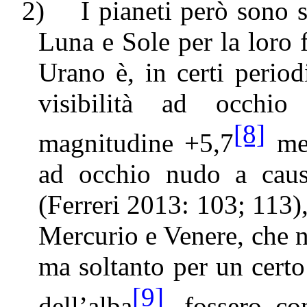
2)
I pianeti però sono 
Luna e Sole per la loro
Urano è, in certi periodi
visibilità ad occhi
[8]
magnitudine +5,7
men
ad occhio nudo a caus
(Ferreri 2013: 103; 113),
Mercurio e Venere, che no
ma soltanto per un cert
[9]
dell’alba
, fossero con