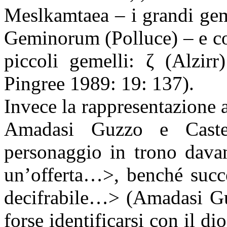
Meslkamtaea – i grandi ge
Geminorum (Polluce) – e 
piccoli gemelli:
ζ
(Alzirr
Pingree 1989: 19: 137).
Invece la rappresentazione a
Amadasi Guzzo e Cast
personaggio in trono davan
un’offerta…>, benché succ
decifrabile…> (Amadasi Gu
forse identificarsi con il d