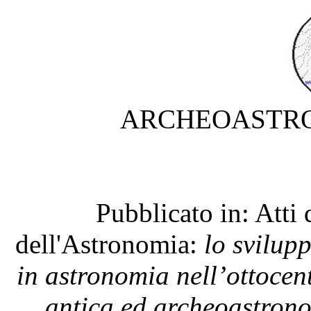
ARCHEOASTRO
Pubblicato in: Atti
dell'Astronomia:
l
o svilup
in astronomia nell’ottoce
antica ed archeoastron